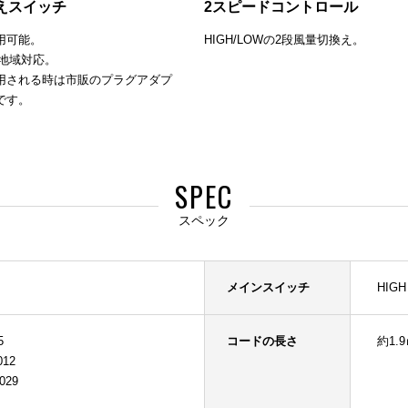
えスイッチ
2スピードコントロール
用可能。
HIGH/LOWの2段風量切換え。
0V地域対応。
用される時は市販のプラグアダプ
です。
SPEC
スペック
メインスイッチ
HIGH
5
コードの長さ
約1.
012
029