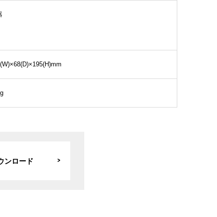
器
(W)×68(D)×195(H)mm
g
ウンロード