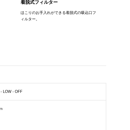
着脱式フィルター
ほこりのお手入れができる着脱式の吸込口フ
ィルター。
 - LOW - OFF
9ｍ