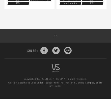
グ
ーティング
200
マイナスイオン
210
℃
℃
SHARE :
copyright© KOIZUMI SEIKI CORP. All rights reserved.
Certain trademarks used under license from The Procter & Gamble Company or its
affiliates.