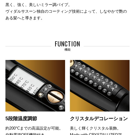
黒く、強く、美しいミラー調パイプ。
ヴィダルサスーン独自のコーティング技術によって、しなやかで艶の
ある髪へと導きます。
FUNCTION
機能
5段階温度調節
クリスタルデコレーション
約200°Cまでの高温設定が可能。
美しく輝くクリスタル装飾。
自動電源OFF機能付き。
Made with CRYSTALLIZED™-