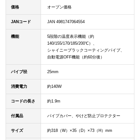
価格
オープン価格
JANコード
JAN 4981747064554
機能
5段階の温度表示機能（約
140/155/170/185/200℃）、
シャイニーブラックコーティングパイプ、
自動電源OFF機能（約60分後）
パイプ径
25mm
消費電力
約140W
コードの長さ
約1.9m
付属品
パイプカバー、やけど防止プロテクター
サイズ
約318（W）×35（D）×73（H）mm