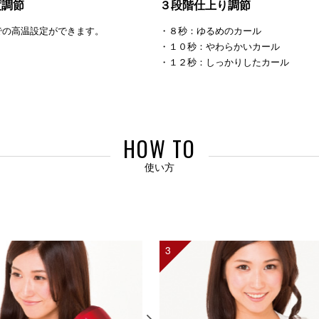
度調節
３段階仕上り調節
までの高温設定ができます。
・８秒：ゆるめのカール
・１０秒：やわらかいカール
・１２秒：しっかりしたカール
HOW TO
使い方
3