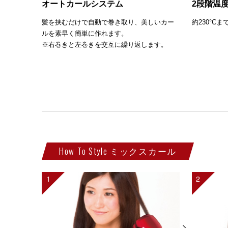
オートカールシステム
2段階温
髪を挟むだけで自動で巻き取り、美しいカー
約230°C
ルを素早く簡単に作れます。
※右巻きと左巻きを交互に繰り返します。
How To Style ミックスカール
1
2