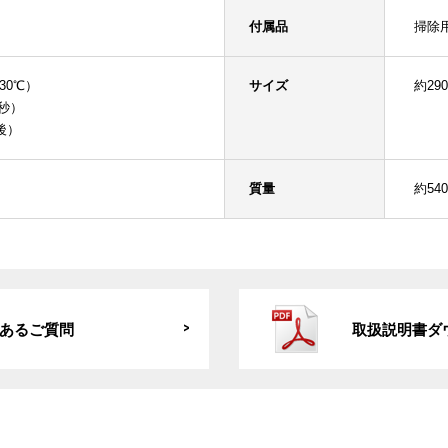
付属品
掃除
30℃）
サイズ
約29
2秒）
後）
質量
約540
あるご質問
取扱説明書ダ