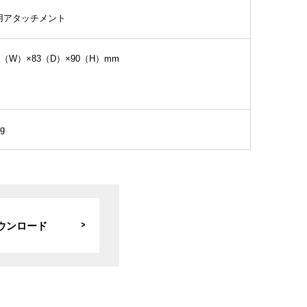
用アタッチメント
0（W）×83（D）×90（H）mm
g
ウンロード