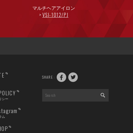
マルチヘアアイロン
VSI-1012/PJ
TE
SHARE :
POLICY
リシー
nstagram
ラム
HOP