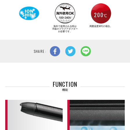
200
℃
海外で使用される時は
周囲温度30℃の場合。
市販のプラグアダプター
が必要です。
SHARE :
FUNCTION
機能