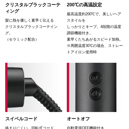
クリスタルブラックコーテ
200℃の高温設定
ィング
最高温度約200℃で、美しいヘア
髪に熱を優しく素早く伝える
スタイルを
クリスタルブラックコーテイン
しっかりとキープ。4段階の温度
グ。
調節機能付き。
（セラミック配合）
素早くたちあがるスピード加熱。
※周囲温度30℃の場合、ストレー
トアイロン使用時
スイベルコード
オートオフ
絡まりにくい、回転式コード。
自動電源OFF機能付き。