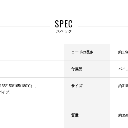
SPEC
スペック
コードの長さ
約1.9
付属品
パイ
/150/165/180℃）、
サイズ
約31
パイプ、
）
質量
約350