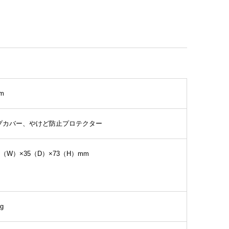
m
プカバー、やけど防止プロテクター
8（W）×35（D）×73（H）mm
g