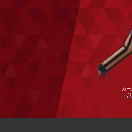
カー
VS