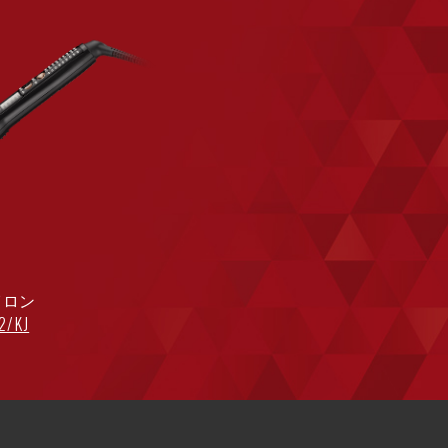
イロン
2/KJ