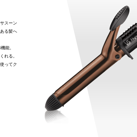
サスーン
ある髪へ
節機能。
くれる。
tsを使ってク