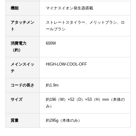
機能
マイナスイオン発生器搭載
アタッチメン
ストレートスタイラー、メリットブラシ、ロ
ト
ールブラシ
消費電力
600W
（約）
メインスイッ
HIGH-LOW-COOL-OFF
チ
コードの長さ
約1.9m
サイズ
約196（W）×52（D）×53（H）mm（本体の
み）
質量
約295g（本体のみ）