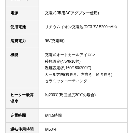
電源
充電式(専用ACアダプター使用)
使用電池
リチウムイオン充電池(DC3.7V 5200mAh)
消費電力
9W(充電時)
機能
充電式オートカールアイロン
秒数設定(4/6/8/10秒)
温度設定(約160/180/200℃)
カール方向(右巻き、左巻き、MIX巻き)
セラミックコーティング
ヒーター最高
約200℃(周囲温度30℃の場合)
温度
充電時間
約4.5時間
運転使用時間
約50分