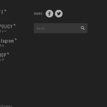
TE
SHARE :
POLICY
リシー
nstagram
ラム
HOP
ップ
filiates.