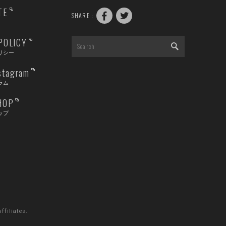
TE
SHARE :
POLICY
リシー
nstagram
ラム
HOP
ップ
filiates.